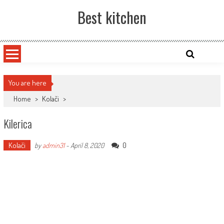
Skip
Best kitchen
to
content
You are here
Home
>
Kolači
>
Kilerica
Kolači
0
by
admin31
-
April 8, 2020