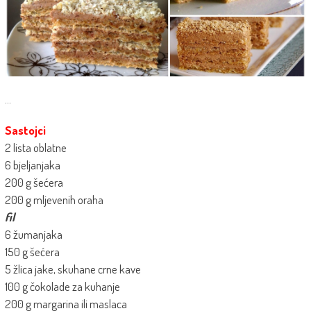
…
Sastojci
2 lista oblatne
6 bjeljanjaka
200 g šećera
200 g mljevenih oraha
fil
6 žumanjaka
150 g šećera
5 žlica jake, skuhane crne kave
100 g čokolade za kuhanje
200 g margarina ili maslaca