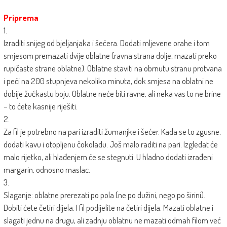
Priprema
1.
Izraditi snijeg od bjeljanjaka i šećera. Dodati mljevene orahe i tom
smjesom premazati dvije oblatne (ravna strana dolje, mazati preko
rupičaste strane oblatne). Oblatne staviti na obrnutu stranu protvana
i peći na 200 stupnjeva nekoliko minuta, dok smjesa na oblatni ne
dobije žućkastu boju. Oblatne neće biti ravne, ali neka vas to ne brine
– to ćete kasnije riješiti.
2.
Za fil je potrebno na pari izraditi žumanjke i šećer. Kada se to zgusne,
dodati kavu i otopljenu čokoladu. Još malo raditi na pari. Izgledat će
malo rijetko, ali hlađenjem će se stegnuti. U hladno dodati izrađeni
margarin, odnosno maslac.
3.
Slaganje: oblatne prerezati po pola (ne po dužini, nego po širini).
Dobiti ćete četiri dijela. I fil podijelite na četiri dijela. Mazati oblatne i
slagati jednu na drugu, ali zadnju oblatnu ne mazati odmah filom već