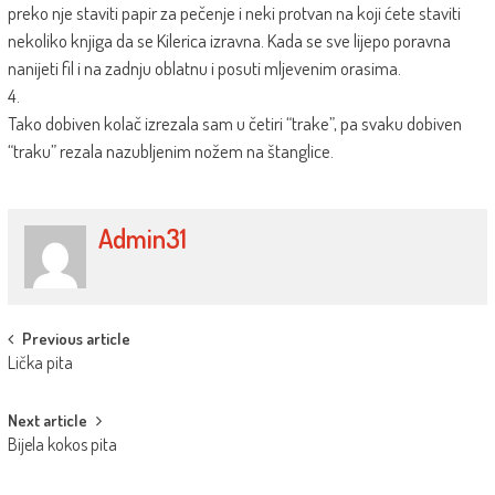
preko nje staviti papir za pečenje i neki protvan na koji ćete staviti
nekoliko knjiga da se Kilerica izravna. Kada se sve lijepo poravna
nanijeti fil i na zadnju oblatnu i posuti mljevenim orasima.
4.
Tako dobiven kolač izrezala sam u četiri “trake”, pa svaku dobiven
“traku” rezala nazubljenim nožem na štanglice.
Admin31
Post
Previous article
Lička pita
navigation
Next article
Bijela kokos pita