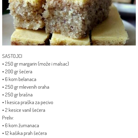
SASTOJCI
• 250 gr margarin (može i malsac)
• 200 gr šećera
• 6 kom belanaca
• 250 gr mlevenih oraha
• 250 gr brašna
• 1 kesica praška za pecivo
• 2 kesice vanil šećera
Preliv:
• 6 kom žumanaca
• 12 kašika prah šećera