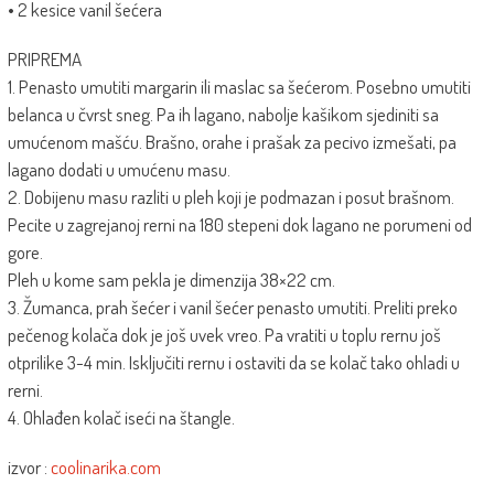
• 2 kesice vanil šećera
PRIPREMA
1. Penasto umutiti margarin ili maslac sa šećerom. Posebno umutiti
belanca u čvrst sneg. Pa ih lagano, nabolje kašikom sjediniti sa
umućenom mašću. Brašno, orahe i prašak za pecivo izmešati, pa
lagano dodati u umućenu masu.
2. Dobijenu masu razliti u pleh koji je podmazan i posut brašnom.
Pecite u zagrejanoj rerni na 180 stepeni dok lagano ne porumeni od
gore.
Pleh u kome sam pekla je dimenzija 38×22 cm.
3. Žumanca, prah šećer i vanil šećer penasto umutiti. Preliti preko
pečenog kolača dok je još uvek vreo. Pa vratiti u toplu rernu još
otprilike 3-4 min. Isključiti rernu i ostaviti da se kolač tako ohladi u
rerni.
4. Ohlađen kolač iseći na štangle.
izvor :
coolinarika.com