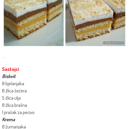
…
Sastojci
Biskvit
8 bjelanjaka
8 žlica šećera
5 žlica ulja
8 žlica brašna
1 prašak za pecivo
Krema
8 žumanjaka