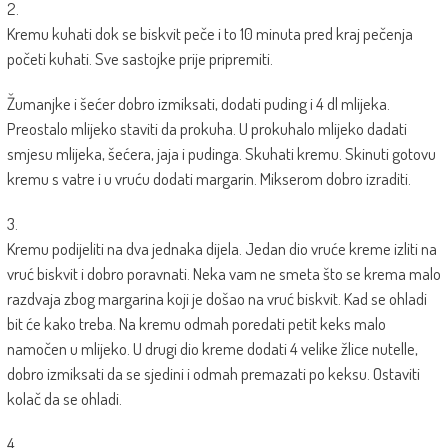
2.
Kremu kuhati dok se biskvit peče i to 10 minuta pred kraj pečenja
početi kuhati. Sve sastojke prije pripremiti.
Žumanjke i šećer dobro izmiksati, dodati puding i 4 dl mlijeka.
Preostalo mlijeko staviti da prokuha. U prokuhalo mlijeko dadati
smjesu mlijeka, šećera, jaja i pudinga. Skuhati kremu. Skinuti gotovu
kremu s vatre i u vruću dodati margarin. Mikserom dobro izraditi.
3.
Kremu podijeliti na dva jednaka dijela. Jedan dio vruće kreme izliti na
vruć biskvit i dobro poravnati. Neka vam ne smeta što se krema malo
razdvaja zbog margarina koji je došao na vruć biskvit. Kad se ohladi
bit će kako treba. Na kremu odmah poredati petit keks malo
namočen u mlijeko. U drugi dio kreme dodati 4 velike žlice nutelle,
dobro izmiksati da se sjedini i odmah premazati po keksu. Ostaviti
kolač da se ohladi.
4.