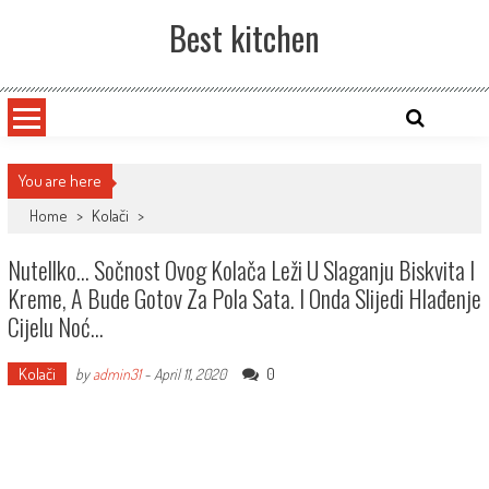
Skip
Best kitchen
to
content
You are here
Home
>
Kolači
>
Nutellko… Sočnost Ovog Kolača Leži U Slaganju Biskvita I
Kreme, A Bude Gotov Za Pola Sata. I Onda Slijedi Hlađenje
Cijelu Noć…
Kolači
0
by
admin31
-
April 11, 2020