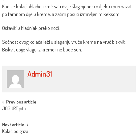
Kad se kolač ohladio, izmiksati dvije šlag pjene u mlijeku i premazat
po tamnom dijelu kreme, a zatim posuti izmrvljenim keksom.
Ostaviti u hladnjak preko noći.
Sočnost ovog kolača leži u slaganju vruće kreme na vruć biskvit.
Biskvit upije vlagu iz kreme i ne bude suh.
Admin31
Post
Previous article
JOGURT pita
navigation
Next article
Kolač od griza