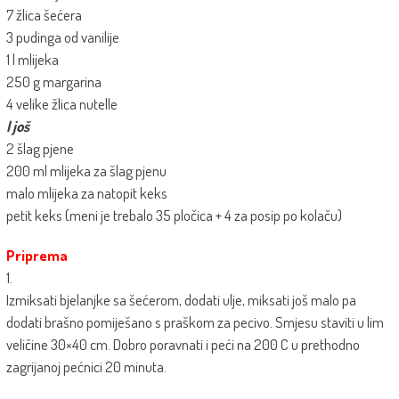
7 žlica šećera
3 pudinga od vanilije
1 l mlijeka
250 g margarina
4 velike žlica nutelle
I još
2 šlag pjene
200 ml mlijeka za šlag pjenu
malo mlijeka za natopit keks
petit keks (meni je trebalo 35 pločica + 4 za posip po kolaču)
Priprema
1.
Izmiksati bjelanjke sa šećerom, dodati ulje, miksati još malo pa
dodati brašno pomiješano s praškom za pecivo. Smjesu staviti u lim
veličine 30×40 cm. Dobro poravnati i peći na 200 C u prethodno
zagrijanoj pećnici 20 minuta.