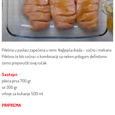
Piletina u pavlaci zapečena u rerni: Najljepša ikada – sočno i mekano.
Piletina će biti sočna i u kombinaciji sa nekim prilogom definitivno
ćemo preporučiti ovaj ručak.
Sastojci:
pileća prsa 700 gr
sir 300 gr
vrhnje za kuhanje 500 ml
PRIPREMA