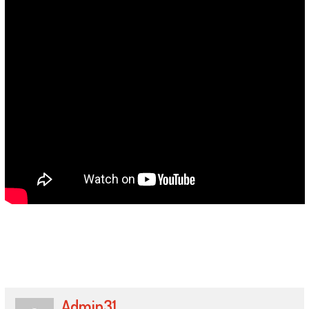
Zatim na kraju dodajte pola čaše ribanog sira i promiješajte i maknite
s vatre.
Pustite da se meso kuha dok voda ne iscuri i upije se.
Admin31