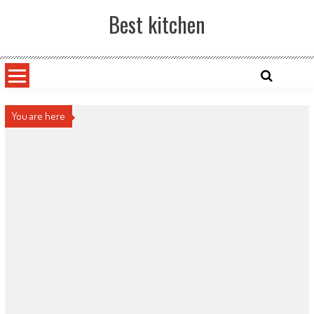
Skip
Best kitchen
to
content
You are here