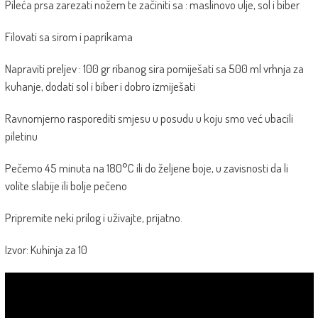
Pileća prsa zarezati nožem te začiniti sa : maslinovo ulje, sol i biber
Filovati sa sirom i paprikama
Napraviti preljev : 100 gr ribanog sira pomiješati sa 500 ml vrhnja za
kuhanje, dodati sol i biber i dobro izmiješati
Ravnomjerno rasporediti smjesu u posudu u koju smo već ubacili
piletinu
Pečemo 45 minuta na 180°C ili do željene boje, u zavisnosti da li
volite slabije ili bolje pečeno
Pripremite neki prilog i uživajte, prijatno.
Izvor: Kuhinja za 10