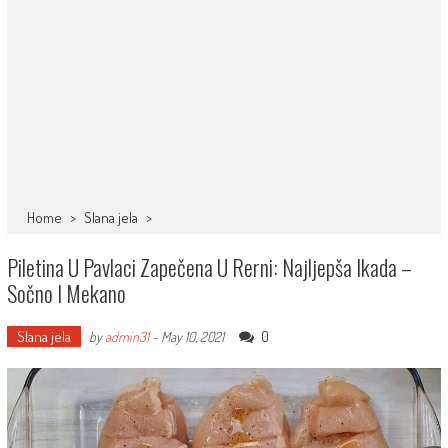
Home
>
Slana jela
>
Piletina U Pavlaci Zapečena U Rerni: Najljepša Ikada –
Sočno I Mekano
Slana jela
0
by
admin31
-
May 10, 2021